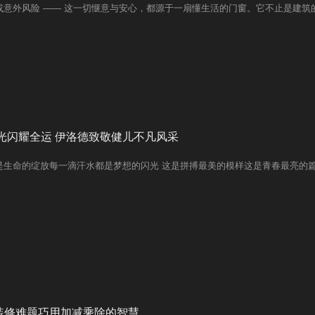
意外风险 —— 这一切惬意与安心，都源于一扇懂生活的门窗。它不止是建筑的 
向往的核心载体，将静享、安全、美学三大诉求，悄悄融入朝朝暮暮的日常。
光闪耀全运 伊洛德致敬健儿不凡风采
是生命的绽放每一滴汗水都是梦想的闪光 这是拼搏最美的模样这是青春最亮的
装修难题巧用加减乘除的智慧