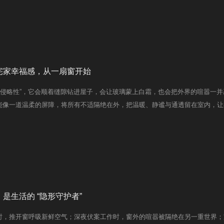
宅家幸福感，从一扇窗开始
“侵略性”，它会顺着缝隙钻进屋子，会让玻璃蒙上白霜，也会把外界的喧嚣一
能像一道温柔的屏障，将所有不适隔绝在外，把温暖、静谧与通透留在室内，让
是生活的 “隐形守护者”
时，推开窗呼吸新鲜空气；深夜伏案工作时，窗外的喧嚣被隔绝在另一重世界；