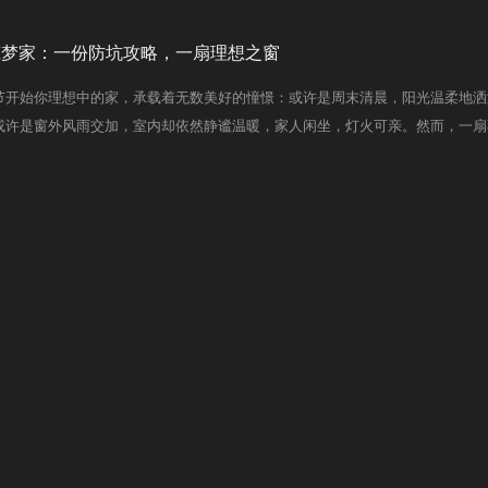
·筑梦家：一份防坑攻略，一扇理想之窗
节开始你理想中的家，承载着无数美好的憧憬：或许是周末清晨，阳光温柔地洒
或许是窗外风雨交加，室内却依然静谧温暖，家人闲坐，灯火可亲。然而，一扇
褪色。它可能成为家中隔音的短板、温度的缺口、安全的隐患。筑梦家的旅程，
正是份安全中最动人的点睛之笔。今年双11，伊洛德不愿你只陷入价格的迷思
你练就火眼金睛，为家选择一扇真正能承载梦想的窗。