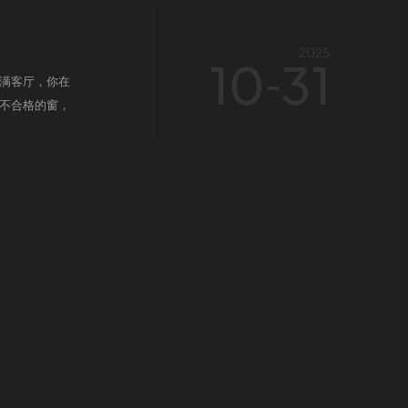
2025
10
31
-
满客厅，你在
不合格的窗，
始于家的安
，更希望赠你