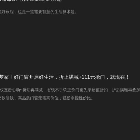
美好旅程，也是一道需要智慧的生活算术题。
筑梦家丨好门窗开启好生活，折上满减+111元抢门，就现在！
 大特权直击心动~折后再满减，省钱不手软正价门窗先享超值折扣，折后满额再叠
出软装钱，高品质门窗无需高价位，轻松拿捏性价比。