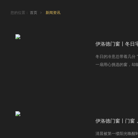
您的位置：
首页
新闻资讯
伊洛德门窗丨冬日
冬日的冷意总带着几分 
一扇用心挑选的窗，却
都充满幸福感。
伊洛德门窗丨门窗，
清晨被第一缕阳光唤醒