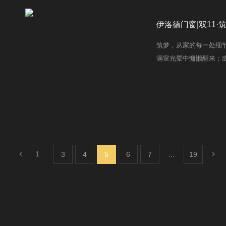
伊洛德门窗|双11
筑梦，从家的每一处细
满室光晕中慵懒醒来；
却足以让所有这些梦想
全，而一扇理想的窗，
这份《防坑攻略》，助
1
3
4
5
6
7
...
19