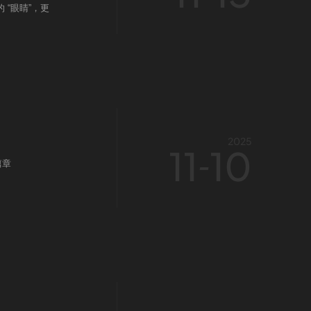
“眼睛”，更
2025
11
10
-
篇章